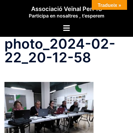
Saltar
Tradueix »
Associació Veïnal Peri 18
al
Participa en nosaltres , t'esperem
contenido
Alternar
menú
photo_2024-02-
22_20-12-58